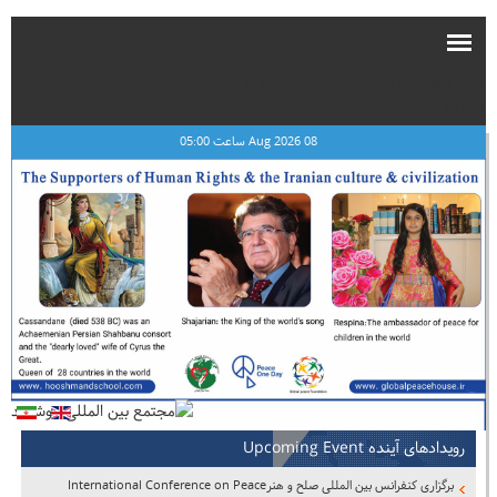
صلح و محیط زیست Peace & environment
smart
08 Aug 2026 ساعت 05:00
رویدادهای آینده Upcoming Event
برگزاری کنفرانس بین المللی صلح و هنرInternational Conference on Peace