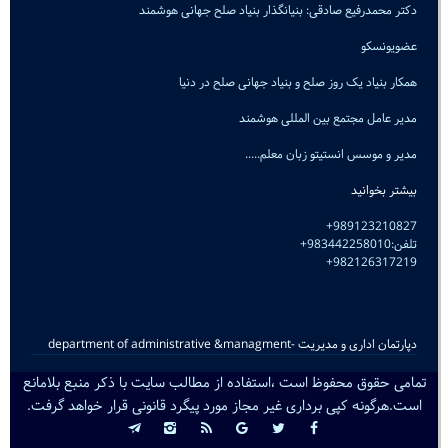
دکتر محمدرفیع صادقی: بنیانگذار بنیاد صلح جهانی هوشمند
عضویونسکو
همکار بنیاد یک روز صلح و بنیاد جهانی صلح در دنیا
مدیر عامل مجتمع بین المللی هوشمند
مدیر و موسس انستیتو زبان معلم.....
بیشتر بخوانید
989123210827+
تلفن:983442258010+
982126317219+
دپارتمان اداری و مدیریت -department of administrative &managment
تمامی حقوق محفوظ است ،استفاده از مطالب سایت با ذکر منبع بلامانع
است.هرگونه کپی برداری غیر مجاز مورد پیگرد قانونی قرار خواهد گرفت.