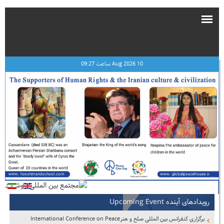
صلح و محیط زیست Peace & environment
smart
10 Aug 2026 ساعت 09:27
رویدادهای آینده Upcoming Event
برگزاری کنفرانس بین المللی صلح و هنرInternational Conference on Peace