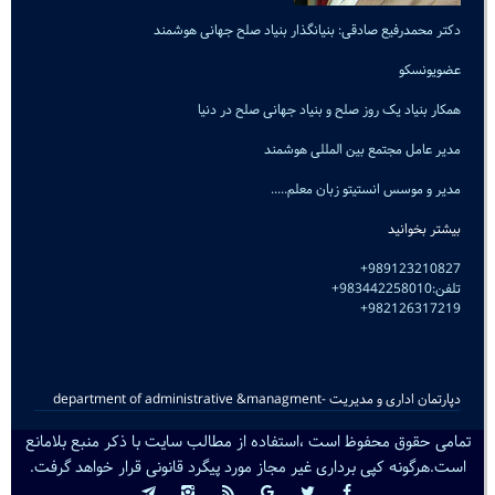
دکتر محمدرفیع صادقی: بنیانگذار بنیاد صلح جهانی هوشمند
عضویونسکو
همکار بنیاد یک روز صلح و بنیاد جهانی صلح در دنیا
مدیر عامل مجتمع بین المللی هوشمند
مدیر و موسس انستیتو زبان معلم.....
بیشتر بخوانید
989123210827+
تلفن:983442258010+
982126317219+
دپارتمان اداری و مدیریت -department of administrative &managment
تمامی حقوق محفوظ است ،استفاده از مطالب سایت با ذکر منبع بلامانع
است.هرگونه کپی برداری غیر مجاز مورد پیگرد قانونی قرار خواهد گرفت.