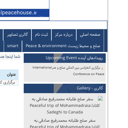
صفحه اصلی
درباره مرکز
ثبت نام
گالری تصاویر
صلح و محیط زیست Peace & environment
smart
شما اینجا ه
رویدادهای آینده Upcoming Event
برگزاری کنفرانس بین المللی صلح و هنرInternational
عنوان
Conference on Peace
برگزاری کنفرانس بی
گالری - Gallery
سفر صلح ظلبانه محمدرفیع صادقی به
کانادا.Peaceful trip of Mohammadraia