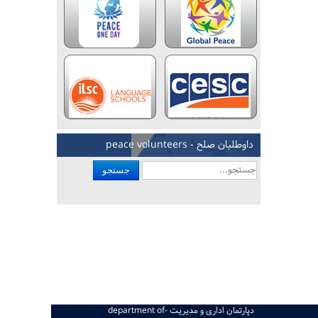
داوطلبان صلح - peace volunteers
جستجو
دپارتمان اداری و مدیریت -department of