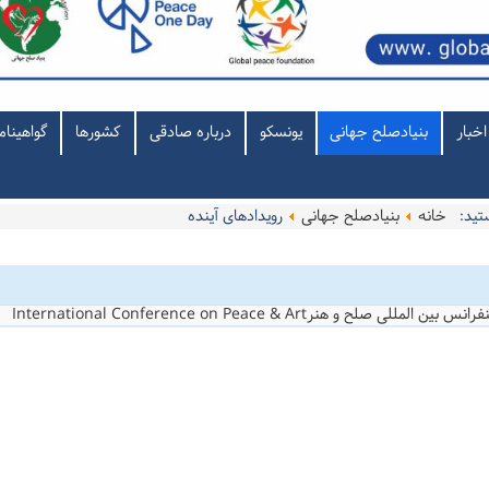
اخبار
بنیادصلح جهانی
یونسکو
درباره صادقی
کشورها
گواهینام
ستید:
خانه
بنیادصلح جهانی
رویدادهای آینده
ن المللی صلح و هنرInternational Conference on Peace & Art