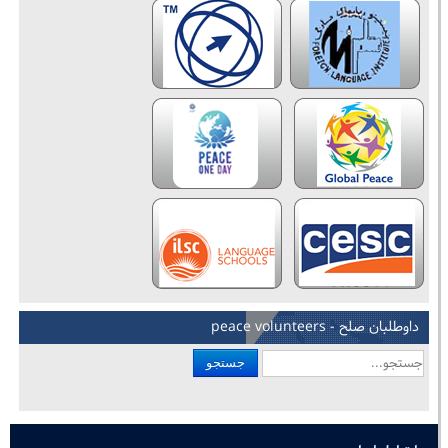
داوطلبان صلح - peace volunteers
جستجو