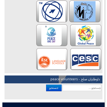
داوطلبان صلح - peace volunteers
جستجو