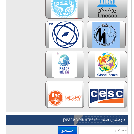
داوطلبان صلح - peace volunteers
جستجو